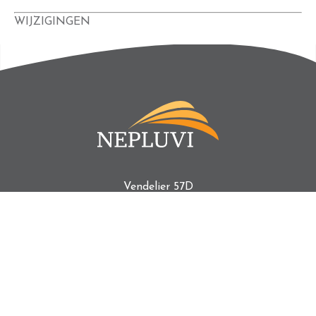
WIJZIGINGEN
Vendelier 57D
3905 PC Veenendaal
WIJ MAKEN GEBRUIK VAN COOKIES
Nederland
Om jouw bezoek aan onze website nóg makkelijk en persoonlijker te
maken zetten we cookies (en daarmee vergelijkbare technieken) in. Met
Tel:
+31 (0)30 - 6355252
deze cookies kunnen wij en derde partijen informatie over jou
verzamelen en jouw internetgedrag binnen (en mogelijk ook buiten)
E-mail:
info@nepluvi.nl
onze website volgen. Met deze informatie passen wij en derde partijen
content of advertenties aan jouw interesses en profiel aan. Daarnaast is