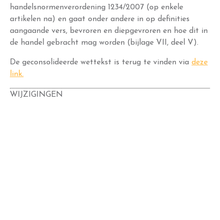
handelsnormenverordening 1234/2007 (op enkele
artikelen na) en gaat onder andere in op definities
aangaande vers, bevroren en diepgevroren en hoe dit in
de handel gebracht mag worden (bijlage VII, deel V).
De geconsolideerde wettekst is terug te vinden via
deze
link.
WIJZIGINGEN
WIJ MAKEN GEBRUIK VAN COOKIES
Om jouw bezoek aan onze website nóg makkelijk en persoonlijker te
maken zetten we cookies (en daarmee vergelijkbare technieken) in. Met
deze cookies kunnen wij en derde partijen informatie over jou
verzamelen en jouw internetgedrag binnen (en mogelijk ook buiten)
onze website volgen. Met deze informatie passen wij en derde partijen
content of advertenties aan jouw interesses en profiel aan. Daarnaast is
het dankzij cookies mogelijk informatie te delen via social media.