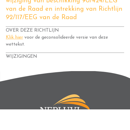
wijziging van Beschikking 90/424/EEG
van de Raad en intrekking van Richtlijn
92/117/EEG van de Raad
OVER DEZE RICHTLIJN
Klik hier
voor de geconsolideerde versie van deze
wettekst.
WIJZIGINGEN
WIJ MAKEN GEBRUIK VAN COOKIES
Vendelier 57D