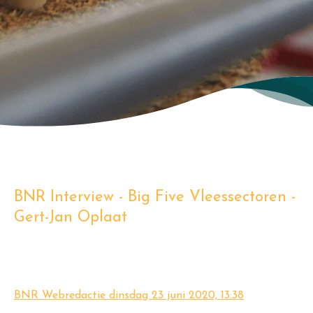
BNR Interview - Big Five Vleessectoren -
Gert-Jan Oplaat
BNR Webredactie
dinsdag 23 juni 2020, 13:38